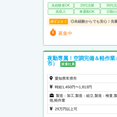
未経験者OK
20代活躍
30代
高収入
車通勤OK
日勤の
◎未経験からでも安心！先
ポイント！
募集中
夜勤専属！空調完備＆軽作業
市）
派遣社員
愛知県常滑市
時給1,450円〜1,813円
製造：加工,製造：組立,製造：検査,
他,軽作業
29万円以上可