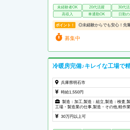
未経験者OK
20代活躍
30代
高収入
車通勤OK
日勤の
◎未経験からでも安心！先
ポイント！
募集中
冷暖房完備♪キレイな工場で
兵庫県明石市
時給1,550円
製造：加工,製造：組立,製造：検査,
工場・製造業の仕事,製造・その他,軽作
30万円以上可