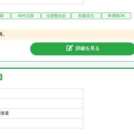
活躍
40代活躍
交通費支給
制服貸与
車通勤OK
専属。
詳細を見る
員
婦派遣