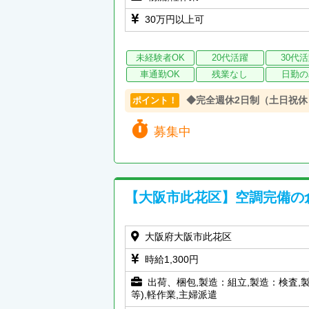
30万円以上可
未経験者OK
20代活躍
30代
車通勤OK
残業なし
日勤の
◆完全週休2日制（土日祝休
ポイント！
募集中
【大阪市此花区】空調完備の
大阪府大阪市此花区
時給1,300円
出荷、梱包,製造：組立,製造：検査,
等),軽作業,主婦派遣