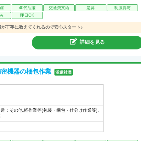
活躍
40代活躍
交通費支給
急募
制服貸与
み
即日OK
輩が丁寧に教えてくれるので安心スタート♪
詳細を見る
精密機器の梱包作業
派遣社員
製造：その他,軽作業等(包装・梱包・仕分け作業等),
業