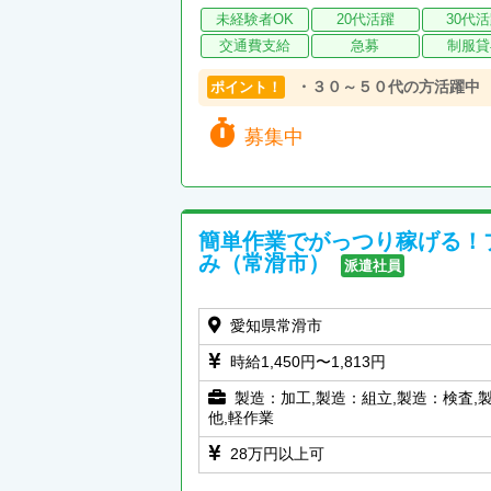
未経験者OK
20代活躍
30代
交通費支給
急募
制服貸
・３０～５０代の方活躍中
ポイント！
募集中
簡単作業でがっつり稼げる！
み（常滑市）
派遣社員
愛知県常滑市
時給1,450円〜1,813円
製造：加工,製造：組立,製造：検査,
他,軽作業
28万円以上可