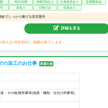
活躍
40代活躍
残業20h以上
社員食堂あり
交通費支給
与
高収入
日勤のみ
送迎あり
時給でしっかり稼げる安定案件
詳細を見る
の求人は 09月30日に 掲載が終了します
での加工のお仕事
派遣社員
製造：その他,軽作業等(包装・梱包・仕分け作業等),
業