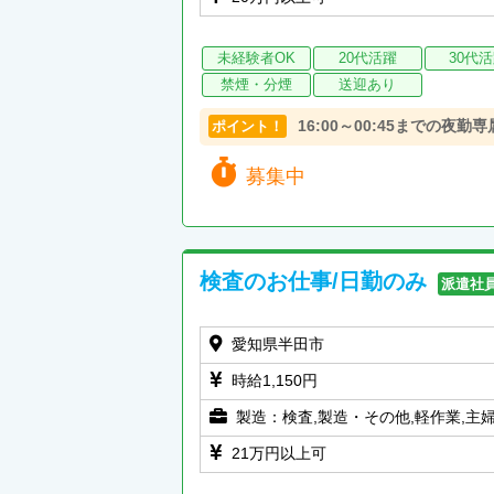
未経験者OK
20代活躍
30代
禁煙・分煙
送迎あり
16:00～00:45までの夜勤
ポイント！
募集中
検査のお仕事/日勤のみ
派遣社
愛知県半田市
時給1,150円
製造：検査,製造・その他,軽作業,主
21万円以上可