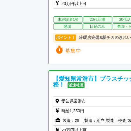
23万円以上可
未経験者OK
20代活躍
30代
急募
日勤のみ
禁煙・
冷暖房完備&駅チカのきれい
ポイント！
募集中
【愛知県常滑市】プラスチッ
務！
派遣社員
愛知県常滑市
時給1,250円
製造：加工,製造：組立,製造：検査,
20万円以上可