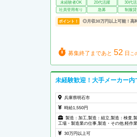
未経験者OK
20代活躍
30代
社員登用有り
急募
制服貸
◎月収30万円以上可能！高
ポイント！
52
募集終了まであと
日
こ
未経験歓迎！大手メーカー内
兵庫県明石市
時給1,550円
製造：加工,製造：組立,製造：検査,
工場・製造業の仕事,製造・その他,軽作
30万円以上可