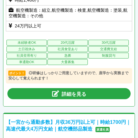
時給1,400円
航空機製造：組立,航空機製造：検査,航空機製造：塗装,航
空機製造：その他
24万円以上可
未経験者OK
20代活躍
30代活躍
土日祝休み
社員食堂あり
交通費支給
社員登用有り
急募
制服貸与
車通勤OK
大量募集
◎研修はしっかりご用意していますので、座学から実務まで
ポイント！
安心して覚えられます！
詳細を見る
【一宮から通勤多数】月収36万円以上可｜時給1700円｜
高速代最大4万円支給｜航空機部品製造
派遣社員