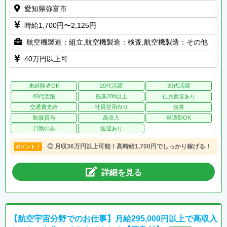
愛知県弥富市
時給1,700円〜2,125円
航空機製造：組立,航空機製造：検査,航空機製造：その他
40万円以上可
未経験者OK
20代活躍
30代活躍
40代活躍
残業20h以上
社員食堂あり
交通費支給
社員登用有り
急募
制服貸与
高収入
車通勤OK
日勤のみ
送迎あり
◎ 月収36万円以上可能！高時給1,700円でしっかり稼げる！
ポイント！
詳細を見る
【航空宇宙分野でのお仕事】月給295,000円以上で高収入