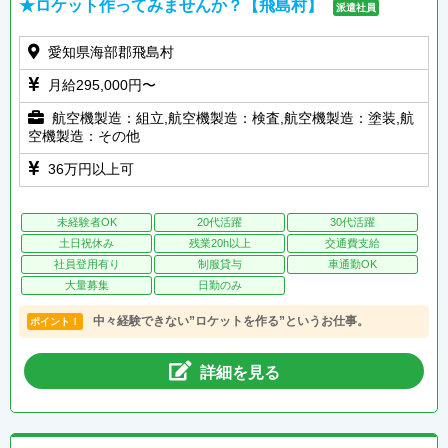
★ロケット作ってみませんか？【飛島村】
派遣社員
愛知県海部郡飛島村
月給295,000円〜
航空機製造：組立,航空機製造：検査,航空機製造：塗装,航
空機製造：その他
36万円以上可
未経験者OK
20代活躍
30代活躍
土日祝休み
残業20h以上
交通費支給
社員登用有り
制服貸与
車通勤OK
大量募集
日勤のみ
中々経験できない”ロケットを作る”というお仕事。
ポイント！
詳細を見る