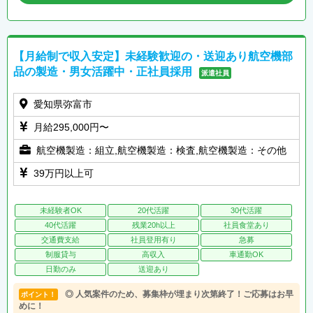
【月給制で収入安定】未経験歓迎の・送迎あり航空機部
品の製造・男女活躍中・正社員採用
派遣社員
愛知県弥富市
月給295,000円〜
航空機製造：組立,航空機製造：検査,航空機製造：その他
39万円以上可
未経験者OK
20代活躍
30代活躍
40代活躍
残業20h以上
社員食堂あり
交通費支給
社員登用有り
急募
制服貸与
高収入
車通勤OK
日勤のみ
送迎あり
◎ 人気案件のため、募集枠が埋まり次第終了！ご応募はお早
ポイント！
めに！