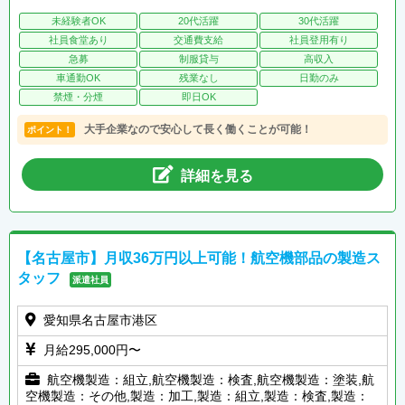
未経験者OK
20代活躍
30代活躍
社員食堂あり
交通費支給
社員登用有り
急募
制服貸与
高収入
車通勤OK
残業なし
日勤のみ
禁煙・分煙
即日OK
大手企業なので安心して長く働くことが可能！
ポイント！
詳細を見る
【名古屋市】月収36万円以上可能！航空機部品の製造ス
タッフ
派遣社員
愛知県名古屋市港区
月給295,000円〜
航空機製造：組立,航空機製造：検査,航空機製造：塗装,航
空機製造：その他,製造：加工,製造：組立,製造：検査,製造：