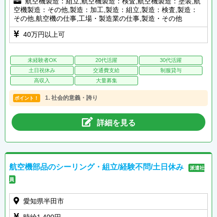
航空機製造：組立,航空機製造：検査,航空機製造：塗装,航
空機製造：その他,製造：加工,製造：組立,製造：検査,製造：
その他,航空機の仕事,工場・製造業の仕事,製造・その他
40万円以上可
未経験者OK
20代活躍
30代活躍
土日祝休み
交通費支給
制服貸与
高収入
大量募集
1. 社会的意義・誇り
ポイント！
詳細を見る
航空機部品のシーリング・組立/経験不問/土日休み
派遣社
員
愛知県半田市