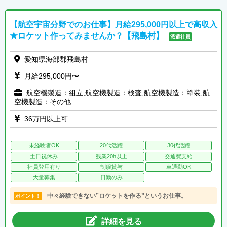
【航空宇宙分野でのお仕事】月給295,000円以上で高収入
★ロケット作ってみませんか？【飛島村】
派遣社員
愛知県海部郡飛島村
月給295,000円〜
航空機製造：組立,航空機製造：検査,航空機製造：塗装,航
空機製造：その他
36万円以上可
未経験者OK
20代活躍
30代活躍
土日祝休み
残業20h以上
交通費支給
社員登用有り
制服貸与
車通勤OK
大量募集
日勤のみ
中々経験できない”ロケットを作る”というお仕事。
ポイント！
詳細を見る