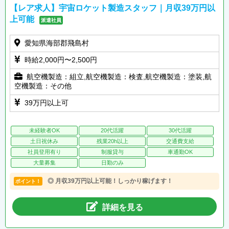
【レア求人】宇宙ロケット製造スタッフ｜月収39万円以
上可能
派遣社員
愛知県海部郡飛島村
時給2,000円〜2,500円
航空機製造：組立,航空機製造：検査,航空機製造：塗装,航
空機製造：その他
39万円以上可
未経験者OK
20代活躍
30代活躍
土日祝休み
残業20h以上
交通費支給
社員登用有り
制服貸与
車通勤OK
大量募集
日勤のみ
◎ 月収39万円以上可能！しっかり稼げます！
ポイント！
詳細を見る